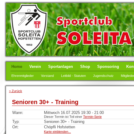
Home
Verein
Sportanlagen
Shop
Sponsoring
Kon
Ehrenmitglieder
Vorstand
Leitbild - Statuten
Jugendschutz
Mitgliede
> Zurück
Senioren 30+ - Training
Wann:
Mittwoch 16.07.2025 19:30 - 21:00
Dieser Termin ist Teil einer
Termin-Serie
Typ:
Senioren 30+ - Training
Ort:
Chöpfli Hofstetten
Karte einblenden...