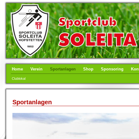
Home
Verein
Sportanlagen
Shop
Sponsoring
Kon
Clublokal
Sportanlagen