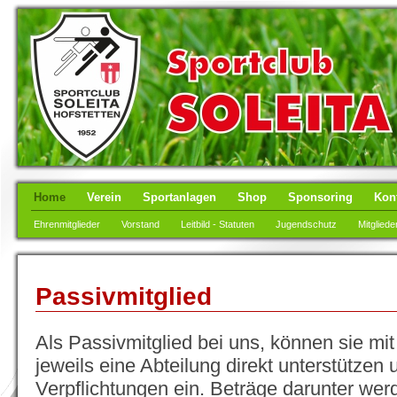
Home
Verein
Sportanlagen
Shop
Sponsoring
Kon
Ehrenmitglieder
Vorstand
Leitbild - Statuten
Jugendschutz
Mitgliede
Passivmitglied
Als Passivmitglied bei uns, können sie mi
jeweils eine Abteilung direkt unterstützen
Verpflichtungen ein. Beträge darunter we