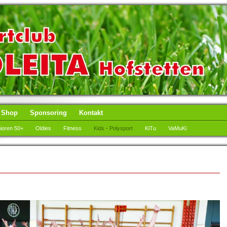
Shop
Sponsoring
Kontakt
ioren 50+
Oldies
Fitness
Kids - Polysport
KiTu
VaMuKi