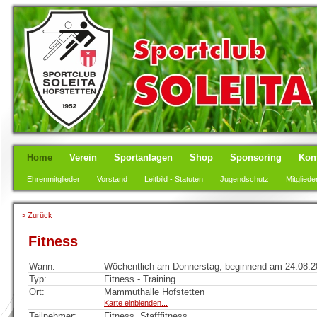
Home
Verein
Sportanlagen
Shop
Sponsoring
Kon
Ehrenmitglieder
Vorstand
Leitbild - Statuten
Jugendschutz
Mitgliede
> Zurück
Fitness
Wann:
Wöchentlich am Donnerstag, beginnend am 24.08.202
Typ:
Fitness - Training
Ort:
Mammuthalle Hofstetten
Karte einblenden...
Teilnehmer:
Fitness, Stafffitness