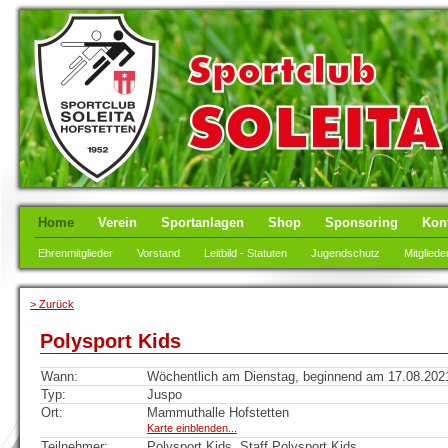
Home
Verein
Sportanlagen
Shop
Sponsoring
Kon
Ehrenmitglieder
Vorstand
Leitbild - Statuten
Jugendschutz
Mitgliede
> Zurück
Polysport Kids
Wann:
Wöchentlich am Dienstag, beginnend am 17.08.2021,
Typ:
Juspo
Ort:
Mammuthalle Hofstetten
Karte einblenden...
Teilnehmer:
Polysport Kids, Staff Polysport Kids