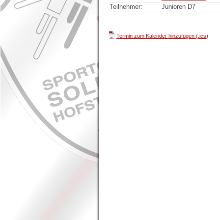
Teilnehmer:
Junioren D7
Termin zum Kalender hinzufügen (.ics)