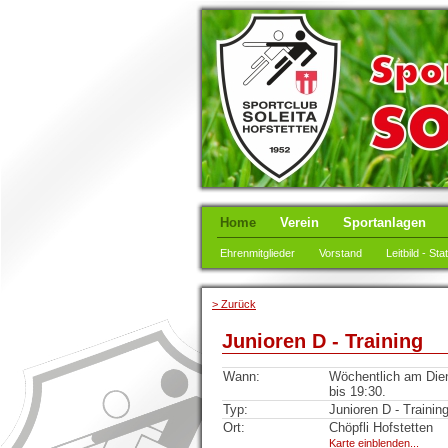
Home
Verein
Sportanlagen
Ehrenmitglieder
Vorstand
Leitbild - Sta
> Zurück
Junioren D - Training
Wann:
Wöchentlich am Dien
bis 19:30.
Typ:
Junioren D - Trainin
Ort:
Chöpfli Hofstetten
Karte einblenden...