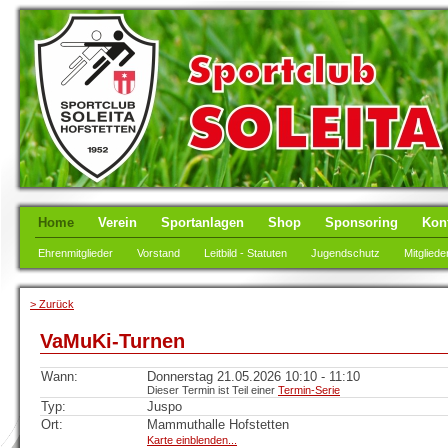
Home
Verein
Sportanlagen
Shop
Sponsoring
Kon
Ehrenmitglieder
Vorstand
Leitbild - Statuten
Jugendschutz
Mitgliede
> Zurück
VaMuKi-Turnen
Wann:
Donnerstag 21.05.2026 10:10 - 11:10
Dieser Termin ist Teil einer
Termin-Serie
Typ:
Juspo
Ort:
Mammuthalle Hofstetten
Karte einblenden...