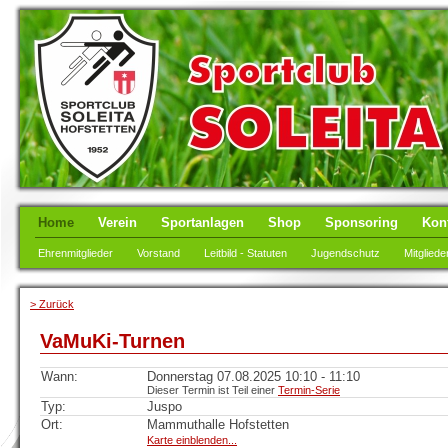
Home
Verein
Sportanlagen
Shop
Sponsoring
Kon
Ehrenmitglieder
Vorstand
Leitbild - Statuten
Jugendschutz
Mitgliede
> Zurück
VaMuKi-Turnen
Wann:
Donnerstag 07.08.2025 10:10 - 11:10
Dieser Termin ist Teil einer
Termin-Serie
Typ:
Juspo
Ort:
Mammuthalle Hofstetten
Karte einblenden...