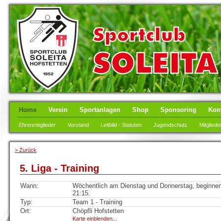
Home
Verein
Sportanlagen
Shop
Sponsoring
Kon
Ehrenmitglieder
Vorstand
Leitbild - Statuten
Jugendschutz
Mitgliede
> Zurück
5. Liga - Training
Wann:
Wöchentlich am Dienstag und Donnerstag, beginnen
21:15.
Typ:
Team 1 - Training
Ort:
Chöpfli Hofstetten
Karte einblenden...