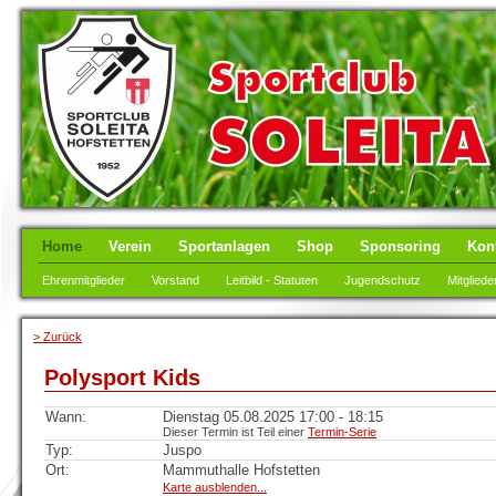
Home
Verein
Sportanlagen
Shop
Sponsoring
Kon
Ehrenmitglieder
Vorstand
Leitbild - Statuten
Jugendschutz
Mitgliede
> Zurück
Polysport Kids
Wann:
Dienstag 05.08.2025 17:00 - 18:15
Dieser Termin ist Teil einer
Termin-Serie
Typ:
Juspo
Ort:
Mammuthalle Hofstetten
Karte ausblenden...