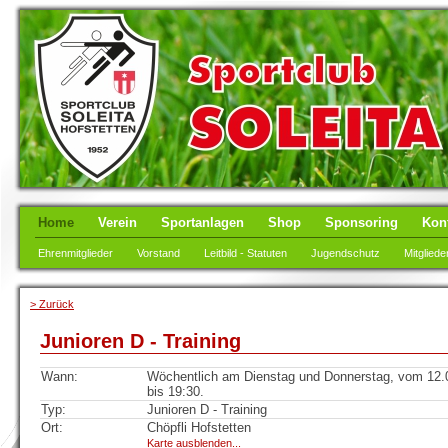
Home
Verein
Sportanlagen
Shop
Sponsoring
Kon
Ehrenmitglieder
Vorstand
Leitbild - Statuten
Jugendschutz
Mitgliede
> Zurück
Junioren D - Training
Wann:
Wöchentlich am Dienstag und Donnerstag, vom 12.0
bis 19:30.
Typ:
Junioren D - Training
Ort:
Chöpfli Hofstetten
Karte ausblenden...