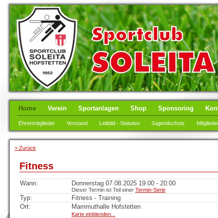
Home
Verein
Sportanlagen
Shop
Sponsoring
Kon
Ehrenmitglieder
Vorstand
Leitbild - Statuten
Jugendschutz
Mitgliede
> Zurück
Fitness
Wann:
Donnerstag 07.08.2025 19:00 - 20:00
Dieser Termin ist Teil einer
Termin-Serie
Typ:
Fitness - Training
Ort:
Mammuthalle Hofstetten
Karte einblenden...