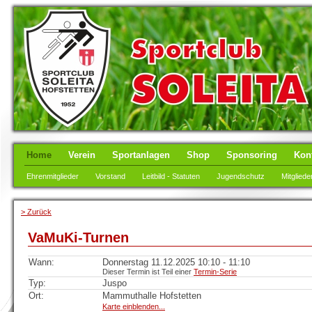
Home
Verein
Sportanlagen
Shop
Sponsoring
Kon
Ehrenmitglieder
Vorstand
Leitbild - Statuten
Jugendschutz
Mitgliede
> Zurück
VaMuKi-Turnen
Wann:
Donnerstag 11.12.2025 10:10 - 11:10
Dieser Termin ist Teil einer
Termin-Serie
Typ:
Juspo
Ort:
Mammuthalle Hofstetten
Karte einblenden...