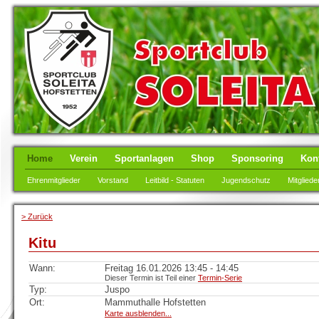
Home
Verein
Sportanlagen
Shop
Sponsoring
Kon
Ehrenmitglieder
Vorstand
Leitbild - Statuten
Jugendschutz
Mitgliede
> Zurück
Kitu
Wann:
Freitag 16.01.2026 13:45 - 14:45
Dieser Termin ist Teil einer
Termin-Serie
Typ:
Juspo
Ort:
Mammuthalle Hofstetten
Karte ausblenden...