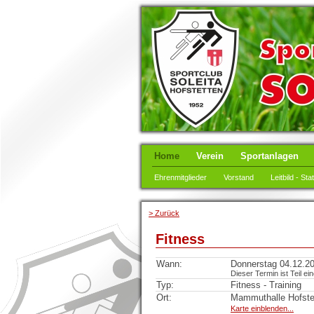
Home
Verein
Sportanlagen
Ehrenmitglieder
Vorstand
Leitbild - Sta
> Zurück
Fitness
Wann:
Donnerstag 04.12.20
Dieser Termin ist Teil ei
Typ:
Fitness - Training
Ort:
Mammuthalle Hofste
Karte einblenden...