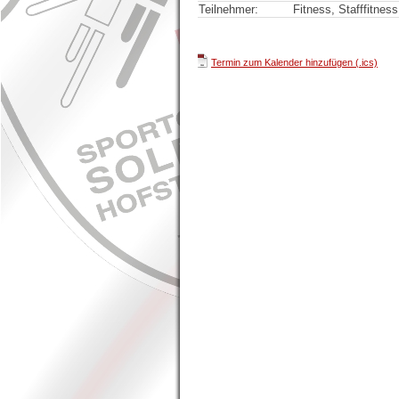
Teilnehmer:
Fitness, Stafffitness
Termin zum Kalender hinzufügen (.ics)