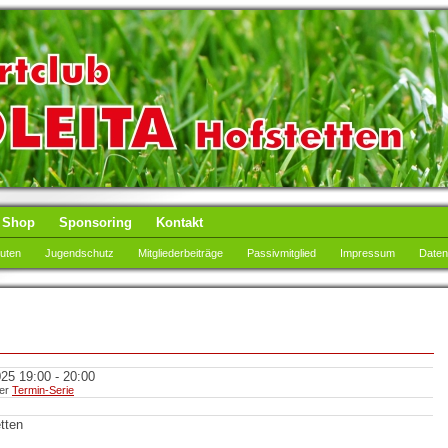
Shop
Sponsoring
Kontakt
tuten
Jugendschutz
Mitgliederbeiträge
Passivmitglied
Impressum
Daten
25 19:00 - 20:00
ner
Termin-Serie
tten