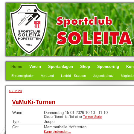
Home
Verein
Sportanlagen
Shop
Sponsoring
Kon
Ehrenmitglieder
Vorstand
Leitbild - Statuten
Jugendschutz
Mitgliede
> Zurück
VaMuKi-Turnen
Wann:
Donnerstag 15.01.2026 10:10 - 11:10
Dieser Termin ist Teil einer
Termin-Serie
Typ:
Juspo
Ort:
Mammuthalle Hofstetten
Karte einblenden...