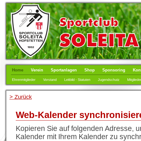
Home
Verein
Sportanlagen
Shop
Sponsoring
Kon
Ehrenmitglieder
Vorstand
Leitbild - Statuten
Jugendschutz
Mitgliede
> Zurück
Web-Kalender synchronisier
Kopieren Sie auf folgenden Adresse, 
Kalender mit Ihrem Kalender zu synchro